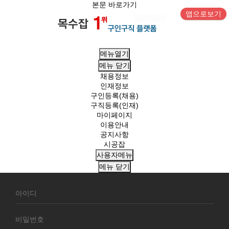
본문 바로가기
앱으로보기
메뉴열기
메뉴
닫기
채용정보
인재정보
구인등록(채용)
구직등록(인재)
마이페이지
이용안내
공지사항
시공잡
사용자메뉴
메뉴
닫기
회
원
로
그
인