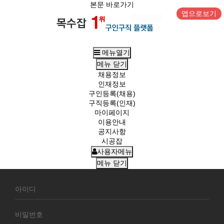
본문 바로가기
앱으로보기
메뉴열기
메뉴
닫기
채용정보
인재정보
구인등록(채용)
구직등록(인재)
마이페이지
이용안내
공지사항
시공잡
사용자메뉴
메뉴
닫기
회
원
로
그
인